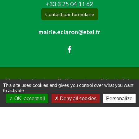
+33 3 25 04 11 62
Contact par formulaire
mairie.eclaron@ebsl.fr
Mentions légales
-
Politique de confidentialité
-
This site uses cookies and gives you control over what you want
to activate
Accessibilité
-
Plan du site
-
OK, accept all
Deny all cookies
Personalize
Gestion des cookies
Site créé en partenariat avec Réseau des Communes